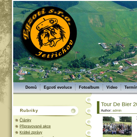
Domů
Egzotí evoluce
Fotoalbum
Video
Termín
Tour De Bier 
Rubriky
Author:
admin
Články
Připravované akce
Krátké zprávy