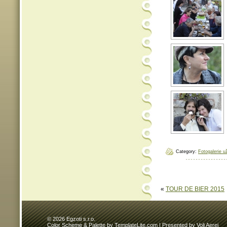
Category:
Fotogalerie u
«
TOUR DE BIER 2015
© 2026 Egzoti s.r.o.
Color Scheme & Palette
by TemplateLite.com | Presented by
Voli Aerei