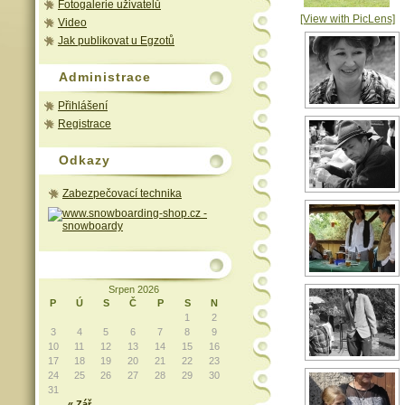
Fotogalerie uživatelů
[View with PicLens]
Video
Jak publikovat u Egzotů
Administrace
Přihlášení
Registrace
Odkazy
Zabezpečovací technika
Srpen 2026
P
Ú
S
Č
P
S
N
1
2
3
4
5
6
7
8
9
10
11
12
13
14
15
16
17
18
19
20
21
22
23
24
25
26
27
28
29
30
31
« Zář