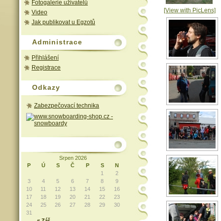
Fotogalerie uživatelů
[View with PicLens]
Video
Jak publikovat u Egzotů
Administrace
Přihlášení
Registrace
Odkazy
Zabezpečovací technika
Srpen 2026
P
Ú
S
Č
P
S
N
1
2
3
4
5
6
7
8
9
10
11
12
13
14
15
16
17
18
19
20
21
22
23
24
25
26
27
28
29
30
31
« Zář