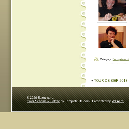
Category:
Fotogalerie u
«
TOUR DE BIER 2013 – 
© 2026 Egzoti s.r.o.
Color Scheme & Palette
by TemplateLite.com | Presented by
Voli Aerei