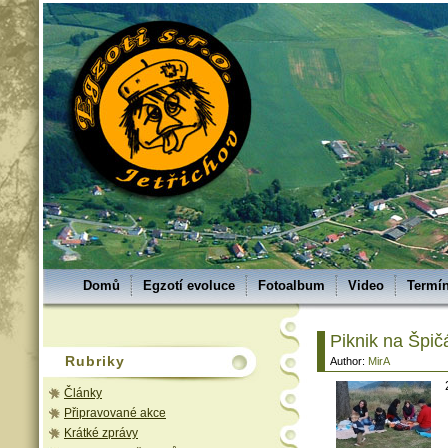
Domů
Egzotí evoluce
Fotoalbum
Video
Termín
Piknik na Špi
Rubriky
Author:
MirA
Články
Připravované akce
Krátké zprávy